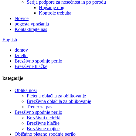
Serija podpore za nosečnost in po porodu
Hujšanje nog
Kontrole trebuha
Novice
pogosta vprašanja
Kontaktirajte nas
English
domov
Izdelki
Brezšivno spodnje perilo
Brezšivne hlačke
kategorije
Oblika nosi
Pletena oblačila za oblikovanje
Brezšivna oblačila za oblikovanje
Trener za pas
Brezšivno spodnje perilo
Brezšivni nedrčki
Brezšivne hlačke
Brezšivne majice
Običajno pleteno spodnje perilo