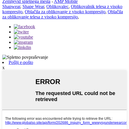
Zemljevid spletnega mesta
-
AMP Mobile
Shapwear
,
Shape Wear
,
Oblikovalec
,
Oblikovalnik telesa z visoko
kompresijo
,
Oblačila za oblikovanje z visoko kompresijo
,
Oblačila
za oblikovanje telesa z visoko kompresijo
,
Pošlji e-pošto
x