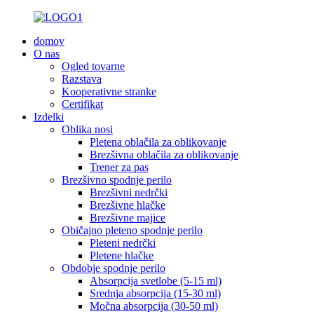
domov
O nas
Ogled tovarne
Razstava
Kooperativne stranke
Certifikat
Izdelki
Oblika nosi
Pletena oblačila za oblikovanje
Brezšivna oblačila za oblikovanje
Trener za pas
Brezšivno spodnje perilo
Brezšivni nedrčki
Brezšivne hlačke
Brezšivne majice
Običajno pleteno spodnje perilo
Pleteni nedrčki
Pletene hlačke
Obdobje spodnje perilo
Absorpcija svetlobe (5-15 ml)
Srednja absorpcija (15-30 ml)
Močna absorpcija (30-50 ml)