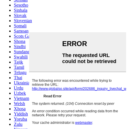
Sesotho
Sinhala
Slovak
Slovenian
Somali
Samoan
Scots Gaelic
Shona
Sindhi
Sundanese
Swahili
Tajik
Tamil
Telugu
Thai
Ukrainian
Urdu
Uzbek
Vietnamese
Welsh
Xhosa
Yiddish
Yoruba
Zulu