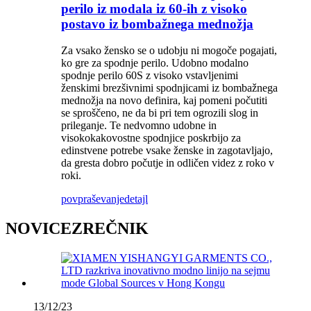
perilo iz modala iz 60-ih z visoko
postavo iz bombažnega mednožja
Za vsako žensko se o udobju ni mogoče pogajati,
ko gre za spodnje perilo. Udobno modalno
spodnje perilo 60S z visoko vstavljenimi
ženskimi brezšivnimi spodnjicami iz bombažnega
mednožja na novo definira, kaj pomeni počutiti
se sproščeno, ne da bi pri tem ogrozili slog in
prileganje. Te nedvomno udobne in
visokokakovostne spodnjice poskrbijo za
edinstvene potrebe vsake ženske in zagotavljajo,
da gresta dobro počutje in odličen videz z roko v
roki.
povpraševanje
detajl
NOVICEZREČNIK
13/12/23