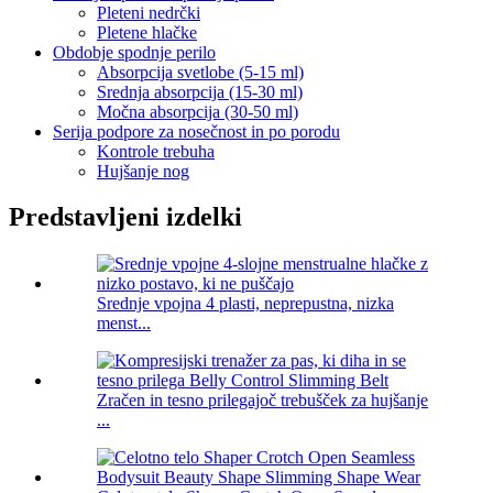
Pleteni nedrčki
Pletene hlačke
Obdobje spodnje perilo
Absorpcija svetlobe (5-15 ml)
Srednja absorpcija (15-30 ml)
Močna absorpcija (30-50 ml)
Serija podpore za nosečnost in po porodu
Kontrole trebuha
Hujšanje nog
Predstavljeni izdelki
Srednje vpojna 4 plasti, neprepustna, nizka
menst...
Zračen in tesno prilegajoč trebušček za hujšanje
...