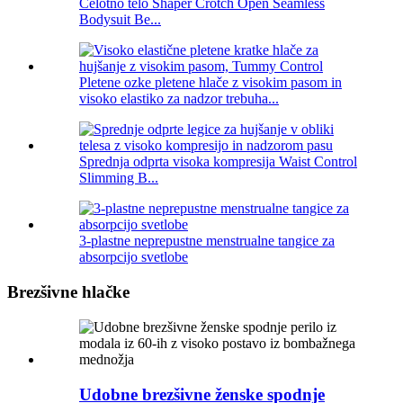
Celotno telo Shaper Crotch Open Seamless
Bodysuit Be...
Pletene ozke pletene hlače z visokim pasom in
visoko elastiko za nadzor trebuha...
Sprednja odprta visoka kompresija Waist Control
Slimming B...
3-plastne neprepustne menstrualne tangice za
absorpcijo svetlobe
Brezšivne hlačke
Udobne brezšivne ženske spodnje