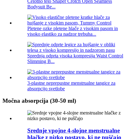
Celotno telo Shaper Crotch Open Seamless
Bodysuit Be...
Pletene ozke pletene hlače z visokim pasom in
visoko elastiko za nadzor trebuha...
Sprednja odprta visoka kompresija Waist Control
Slimming B...
3-plastne neprepustne menstrualne tangice za
absorpcijo svetlobe
Močna absorpcija (30-50 ml)
Srednje vpojne 4-slojne menstrualne
hlačke z nizko postavo, ki ne puščajo