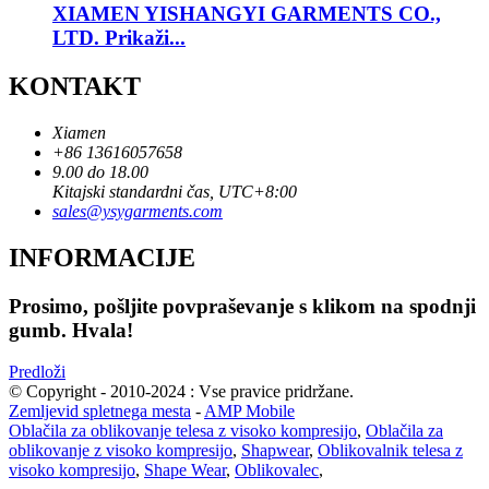
XIAMEN YISHANGYI GARMENTS CO.,
LTD. Prikaži...
KONTAKT
Xiamen
+86 13616057658
9.00 do 18.00
Kitajski standardni čas, UTC+8:00
sales@ysygarments.com
INFORMACIJE
Prosimo, pošljite povpraševanje s klikom na spodnji
gumb. Hvala!
Predloži
© Copyright - 2010-2024 : Vse pravice pridržane.
Zemljevid spletnega mesta
-
AMP Mobile
Oblačila za oblikovanje telesa z visoko kompresijo
,
Oblačila za
oblikovanje z visoko kompresijo
,
Shapwear
,
Oblikovalnik telesa z
visoko kompresijo
,
Shape Wear
,
Oblikovalec
,