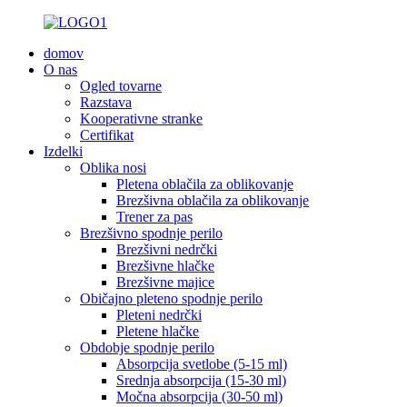
domov
O nas
Ogled tovarne
Razstava
Kooperativne stranke
Certifikat
Izdelki
Oblika nosi
Pletena oblačila za oblikovanje
Brezšivna oblačila za oblikovanje
Trener za pas
Brezšivno spodnje perilo
Brezšivni nedrčki
Brezšivne hlačke
Brezšivne majice
Običajno pleteno spodnje perilo
Pleteni nedrčki
Pletene hlačke
Obdobje spodnje perilo
Absorpcija svetlobe (5-15 ml)
Srednja absorpcija (15-30 ml)
Močna absorpcija (30-50 ml)