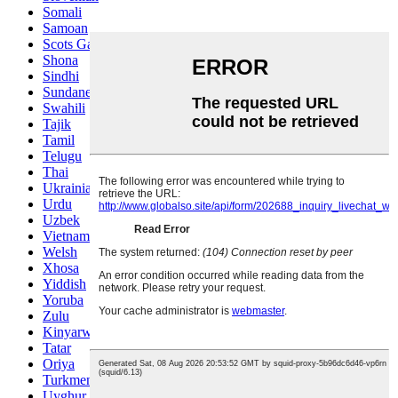
Somali
Samoan
Scots Gaelic
Shona
Sindhi
Sundanese
Swahili
Tajik
Tamil
Telugu
Thai
Ukrainian
Urdu
Uzbek
Vietnamese
Welsh
Xhosa
Yiddish
Yoruba
Zulu
Kinyarwanda
Tatar
Oriya
Turkmen
Uyghur