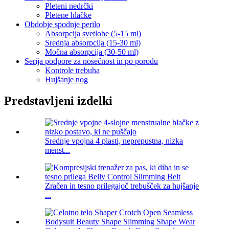
Pleteni nedrčki
Pletene hlačke
Obdobje spodnje perilo
Absorpcija svetlobe (5-15 ml)
Srednja absorpcija (15-30 ml)
Močna absorpcija (30-50 ml)
Serija podpore za nosečnost in po porodu
Kontrole trebuha
Hujšanje nog
Predstavljeni izdelki
Srednje vpojna 4 plasti, neprepustna, nizka
menst...
Zračen in tesno prilegajoč trebušček za hujšanje
...