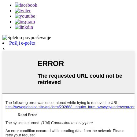
Pošlji e-pošto
x