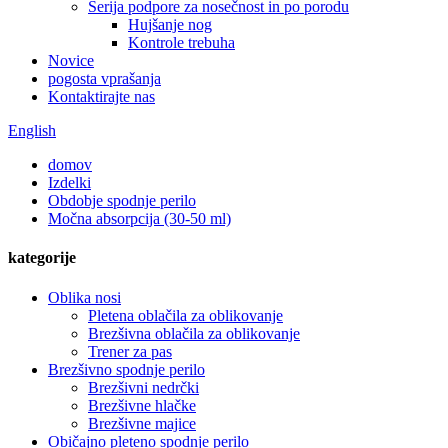
Serija podpore za nosečnost in po porodu
Hujšanje nog
Kontrole trebuha
Novice
pogosta vprašanja
Kontaktirajte nas
English
domov
Izdelki
Obdobje spodnje perilo
Močna absorpcija (30-50 ml)
kategorije
Oblika nosi
Pletena oblačila za oblikovanje
Brezšivna oblačila za oblikovanje
Trener za pas
Brezšivno spodnje perilo
Brezšivni nedrčki
Brezšivne hlačke
Brezšivne majice
Običajno pleteno spodnje perilo