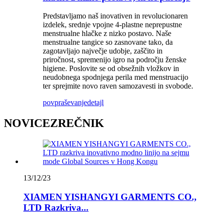
Predstavljamo naš inovativen in revolucionaren
izdelek, srednje vpojne 4-plastne neprepustne
menstrualne hlačke z nizko postavo. Naše
menstrualne tangice so zasnovane tako, da
zagotavljajo največje udobje, zaščito in
priročnost, spremenijo igro na področju ženske
higiene. Poslovite se od obsežnih vložkov in
neudobnega spodnjega perila med menstruacijo
ter sprejmite novo raven samozavesti in svobode.
povpraševanje
detajl
NOVICEZREČNIK
13/12/23
XIAMEN YISHANGYI GARMENTS CO.,
LTD Razkriva...