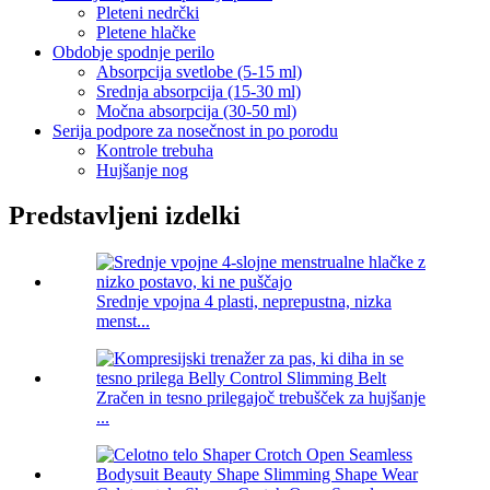
Pleteni nedrčki
Pletene hlačke
Obdobje spodnje perilo
Absorpcija svetlobe (5-15 ml)
Srednja absorpcija (15-30 ml)
Močna absorpcija (30-50 ml)
Serija podpore za nosečnost in po porodu
Kontrole trebuha
Hujšanje nog
Predstavljeni izdelki
Srednje vpojna 4 plasti, neprepustna, nizka
menst...
Zračen in tesno prilegajoč trebušček za hujšanje
...