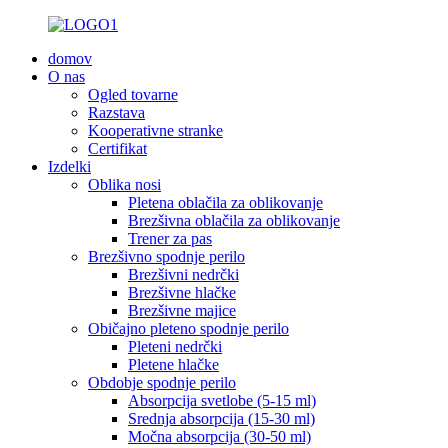
domov
O nas
Ogled tovarne
Razstava
Kooperativne stranke
Certifikat
Izdelki
Oblika nosi
Pletena oblačila za oblikovanje
Brezšivna oblačila za oblikovanje
Trener za pas
Brezšivno spodnje perilo
Brezšivni nedrčki
Brezšivne hlačke
Brezšivne majice
Običajno pleteno spodnje perilo
Pleteni nedrčki
Pletene hlačke
Obdobje spodnje perilo
Absorpcija svetlobe (5-15 ml)
Srednja absorpcija (15-30 ml)
Močna absorpcija (30-50 ml)