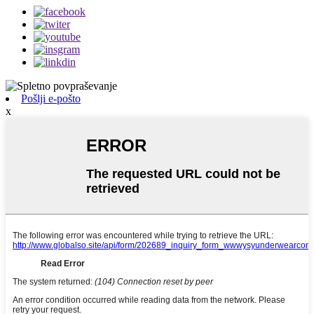
Pošlji e-pošto
x