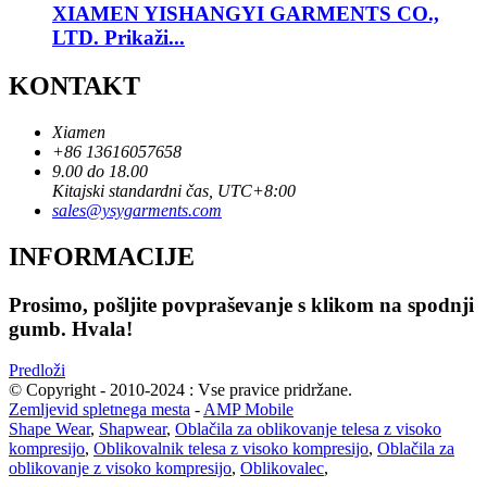
XIAMEN YISHANGYI GARMENTS CO.,
LTD. Prikaži...
KONTAKT
Xiamen
+86 13616057658
9.00 do 18.00
Kitajski standardni čas, UTC+8:00
sales@ysygarments.com
INFORMACIJE
Prosimo, pošljite povpraševanje s klikom na spodnji
gumb. Hvala!
Predloži
© Copyright - 2010-2024 : Vse pravice pridržane.
Zemljevid spletnega mesta
-
AMP Mobile
Shape Wear
,
Shapwear
,
Oblačila za oblikovanje telesa z visoko
kompresijo
,
Oblikovalnik telesa z visoko kompresijo
,
Oblačila za
oblikovanje z visoko kompresijo
,
Oblikovalec
,