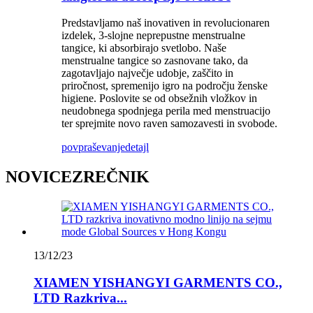
Predstavljamo naš inovativen in revolucionaren
izdelek, 3-slojne neprepustne menstrualne
tangice, ki absorbirajo svetlobo. Naše
menstrualne tangice so zasnovane tako, da
zagotavljajo največje udobje, zaščito in
priročnost, spremenijo igro na področju ženske
higiene. Poslovite se od obsežnih vložkov in
neudobnega spodnjega perila med menstruacijo
ter sprejmite novo raven samozavesti in svobode.
povpraševanje
detajl
NOVICEZREČNIK
13/12/23
XIAMEN YISHANGYI GARMENTS CO.,
LTD Razkriva...