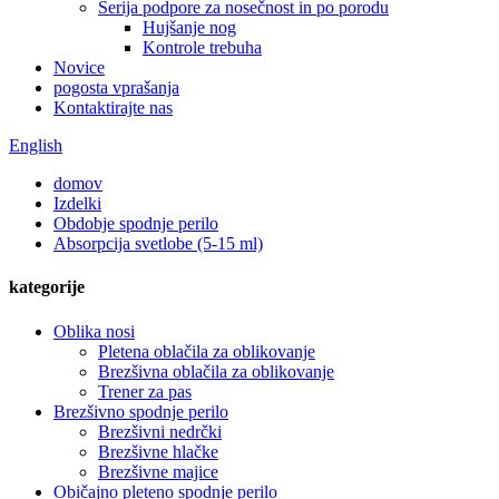
Serija podpore za nosečnost in po porodu
Hujšanje nog
Kontrole trebuha
Novice
pogosta vprašanja
Kontaktirajte nas
English
domov
Izdelki
Obdobje spodnje perilo
Absorpcija svetlobe (5-15 ml)
kategorije
Oblika nosi
Pletena oblačila za oblikovanje
Brezšivna oblačila za oblikovanje
Trener za pas
Brezšivno spodnje perilo
Brezšivni nedrčki
Brezšivne hlačke
Brezšivne majice
Običajno pleteno spodnje perilo