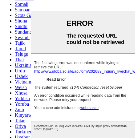
Somali
Samoan
Scots Gaelic
Shona
Sindhi
Sundanese
Swahili
Tajik
Tamil
Telugu
Thai
Ukrainian
Urdu
Uzbek
Vietnamese
Welsh
Xhosa
Yiddish
Yoruba
Zulu
Kinyarwanda
Tatar
Oriya
Turkmen
Uyghur