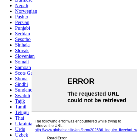
Nepali
Norwegian
Pashto
Persian
Punjabi
Serbian
Sesotho
Sinhala
Slovak
Slovenian
Somali
Samoan
Scots Gaelic
Shona
Sindhi
Sundanese
Swahili
Tajik
Tamil
Telugu
Thai
Ukrainian
Urdu
Uzbek