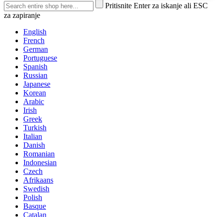
Pritisnite Enter za iskanje ali ESC
za zapiranje
English
French
German
Portuguese
Spanish
Russian
Japanese
Korean
Arabic
Irish
Greek
Turkish
Italian
Danish
Romanian
Indonesian
Czech
Afrikaans
Swedish
Polish
Basque
Catalan