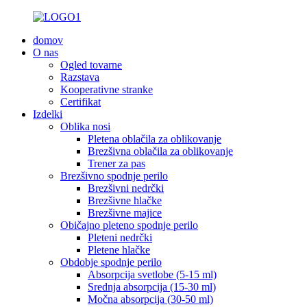
domov
O nas
Ogled tovarne
Razstava
Kooperativne stranke
Certifikat
Izdelki
Oblika nosi
Pletena oblačila za oblikovanje
Brezšivna oblačila za oblikovanje
Trener za pas
Brezšivno spodnje perilo
Brezšivni nedrčki
Brezšivne hlačke
Brezšivne majice
Običajno pleteno spodnje perilo
Pleteni nedrčki
Pletene hlačke
Obdobje spodnje perilo
Absorpcija svetlobe (5-15 ml)
Srednja absorpcija (15-30 ml)
Močna absorpcija (30-50 ml)