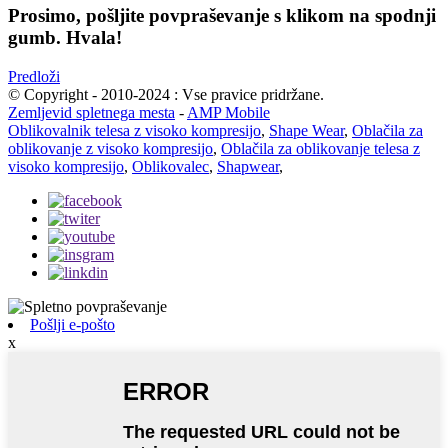
Prosimo, pošljite povpraševanje s klikom na spodnji
gumb. Hvala!
Predloži
© Copyright - 2010-2024 : Vse pravice pridržane.
Zemljevid spletnega mesta
-
AMP Mobile
Oblikovalnik telesa z visoko kompresijo
,
Shape Wear
,
Oblačila za
oblikovanje z visoko kompresijo
,
Oblačila za oblikovanje telesa z
visoko kompresijo
,
Oblikovalec
,
Shapwear
,
Pošlji e-pošto
x