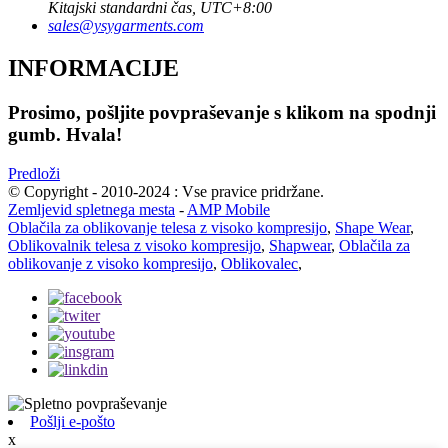
Kitajski standardni čas, UTC+8:00
sales@ysygarments.com
INFORMACIJE
Prosimo, pošljite povpraševanje s klikom na spodnji
gumb. Hvala!
Predloži
© Copyright - 2010-2024 : Vse pravice pridržane.
Zemljevid spletnega mesta
-
AMP Mobile
Oblačila za oblikovanje telesa z visoko kompresijo
,
Shape Wear
,
Oblikovalnik telesa z visoko kompresijo
,
Shapwear
,
Oblačila za
oblikovanje z visoko kompresijo
,
Oblikovalec
,
Pošlji e-pošto
x