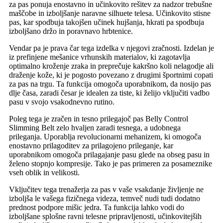
za pas ponuja enostavno in učinkovito rešitev za nadzor trebušne
maščobe in izboljšanje naravne silhuete telesa. Učinkovito stisne
pas, kar spodbuja takojšen učinek hujšanja, hkrati pa spodbuja
izboljšano držo in poravnavo hrbtenice.
Vendar pa je prava čar tega izdelka v njegovi zračnosti. Izdelan je
iz prefinjene mešanice vrhunskih materialov, ki zagotavlja
optimalno kroženje zraka in preprečuje kakršno koli nelagodje ali
draženje kože, ki je pogosto povezano z drugimi športnimi copati
za pas na trgu. Ta funkcija omogoča uporabnikom, da nosijo pas
dlje časa, zaradi česar je idealen za tiste, ki želijo vključiti vadbo
pasu v svojo vsakodnevno rutino.
Poleg tega je zračen in tesno prilegajoč pas Belly Control
Slimming Belt zelo hvaljen zaradi tesnega, a udobnega
prileganja. Uporablja revolucionarni mehanizem, ki omogoča
enostavno prilagoditev za prilagojeno prileganje, kar
uporabnikom omogoča prilagajanje pasu glede na obseg pasu in
želeno stopnjo kompresije. Tako je pas primeren za posameznike
vseh oblik in velikosti.
Vključitev tega trenažerja za pas v vaše vsakdanje življenje ne
izboljša le vašega fizičnega videza, temveč nudi tudi dodatno
prednost podpore mišic jedra. Ta funkcija lahko vodi do
izboljšane splošne ravni telesne pripravljenosti, učinkovitejših