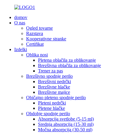
domov
O nas
Ogled tovarne
Razstava
Kooperativne stranke
Certifikat
Izdelki
Oblika nosi
Pletena oblačila za oblikovanje
Brezšivna oblačila za oblikovanje
Trener za pas
Brezšivno spodnje perilo
Brezšivni nedrčki
Brezšivne hlačke
Brezšivne majice
Običajno pleteno spodnje perilo
Pleteni nedrčki
Pletene hlačke
Obdobje spodnje perilo
Absorpcija svetlobe (5-15 ml)
Srednja absorpcija (15-30 ml)
Močna absorpcija (30-50 ml)