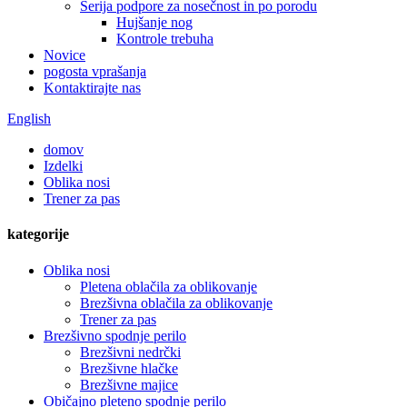
Serija podpore za nosečnost in po porodu
Hujšanje nog
Kontrole trebuha
Novice
pogosta vprašanja
Kontaktirajte nas
English
domov
Izdelki
Oblika nosi
Trener za pas
kategorije
Oblika nosi
Pletena oblačila za oblikovanje
Brezšivna oblačila za oblikovanje
Trener za pas
Brezšivno spodnje perilo
Brezšivni nedrčki
Brezšivne hlačke
Brezšivne majice
Običajno pleteno spodnje perilo