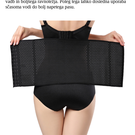
vadb in boljšega ravnotežja. Poleg tega lahko dosledna uporaba
sčasoma vodi do bolj napetega pasu.