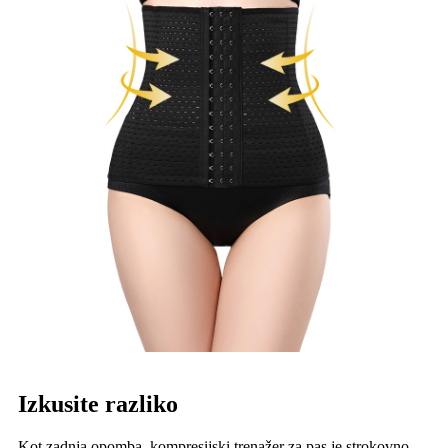
Izkusite razliko
Kot zadnja opomba, kompresijski trenažer za pas je strokovno