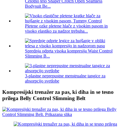
Celotno telo Shaper Crotch Open Seamless
Bodysuit Be...
Pletene ozke pletene hlače z visokim pasom in
visoko elastiko za nadzor trebuha...
Sprednja odprta visoka kompresija Waist Control
Slimming B...
3-plastne neprepustne menstrualne tangice za
absorpcijo svetlobe
Kompresijski trenažer za pas, ki diha in se tesno
prilega Belly Control Slimming Belt