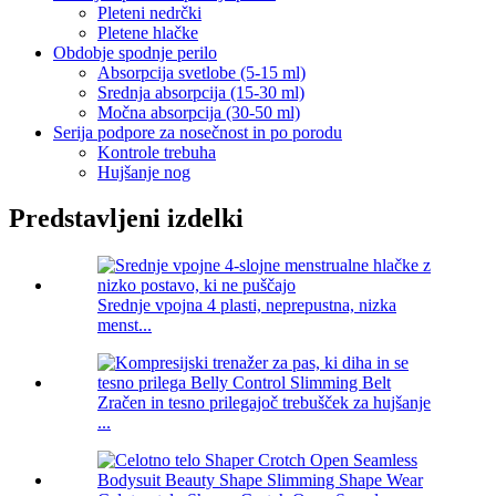
Pleteni nedrčki
Pletene hlačke
Obdobje spodnje perilo
Absorpcija svetlobe (5-15 ml)
Srednja absorpcija (15-30 ml)
Močna absorpcija (30-50 ml)
Serija podpore za nosečnost in po porodu
Kontrole trebuha
Hujšanje nog
Predstavljeni izdelki
Srednje vpojna 4 plasti, neprepustna, nizka
menst...
Zračen in tesno prilegajoč trebušček za hujšanje
...