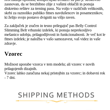
zasnovan, da se brezhibno zlije z vašimi oblačili in ponuja
diskretno rešitev za trening pasu. Na voljo v različnih velikostih,
skrbi za raznoliko publiko fitnes navdušencev in posameznikov,
ki želijo svojo postavo dvigniti na višjo raven.
Za zaključek je zračen in tesno prilegajoč pas Belly Control
Slimming Belt vrhunski izdelek, ki ponuja neprekosljivo
mešanico udobja, prilagodljivosti in funkcionalnosti. Je več kot le
fitnes izdelek; je naložba v vašo samozavest, vaš videz in vaše
zdravje.
Vzorec
Možnost uporabe vzorca v tem modelu; ali vzorec v novih
prilagojenih dizajnih.
Vzorec lahko zaračuna nekaj pristojbin za vzorec; in dobavni rok
- 7 dni.